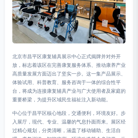
北京市昌平区康复辅具展示中心正式揭牌并对外开
放，标志着该区在完善康复服务体系、推动康养产业
高质量发展方面迈出了坚实一步。这一集产品展示、
体验试用、科普教育、服务咨询于一体的综合性平
台，将成为连接康复辅具产业与广大使用者及家庭的
重要桥梁，为提升区域民生福祉注入新动能。
中心位于昌平区核心地段，交通便利，环境友好。步
入展厅，现代、专业、温馨的气息扑面而来。展区经
过精心规划，分类清晰，涵盖了移动辅助、生活自